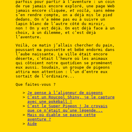
parfois pour partir à l’aventure : un coin
de rue jamais encore exploré, une page Web
jamais encore cliquée,
et voilà
, sans même
s’en rendre compte, on a déjà mis le pied
dedans. On n’a même pas eu à suivre un
lapin blanc de l’autre côté du miroir,
non ! On y est déjà. On est déjà face à un
choix, à un dilemme, et c’est déjà
l’aventure.
Voilà, ce matin j’allais chercher du pain,
poussant ma poussette et bébé endormi dans
l’aube naissante. La ville était encore
déserte, c’était l’heure où les animaux
qui côtoient notre quotidien se promènent
eux aussi. Soudain, un groupe de pigeons
attira mon attention : l’un d’entre eux
sortait de l’ordinaire...
Que faites-vous ?
Je pense à l’aligneur de pigeons
C’est un Roucool Shiny, je le capture
avec une pokéball !
C’est le Super Pigeon ! Je croyais
que ce n’était qu’une légende...
Mais où diable se passe cette
aventure ?
Aide