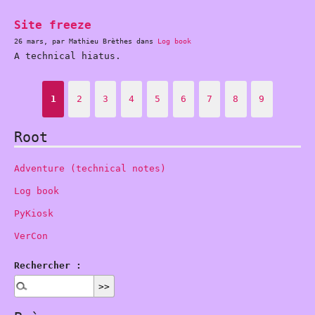
Site freeze
26 mars, par Mathieu Brèthes dans
Log book
A technical hiatus.
1
2
3
4
5
6
7
8
9
Root
Adventure (technical notes)
Log book
PyKiosk
VerCon
Rechercher :